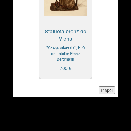
Statueta bronz de
Viena
"Scena orientala", h=9
cm, atelier Franz
Bergmann
700 €